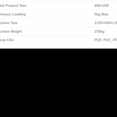
nk Product Size
400×200
veyor Loading
5kg Max.
hine Size
1200×650×1
chine Weight
100kg
ink Film
POF, PVC, P