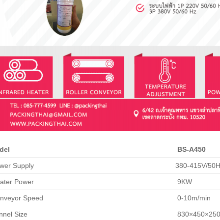
del
BS-A450
wer Supply
380-415V/50
ater Power
9KW
nveyor Speed
0-10m/min
nel Size
830×450×25