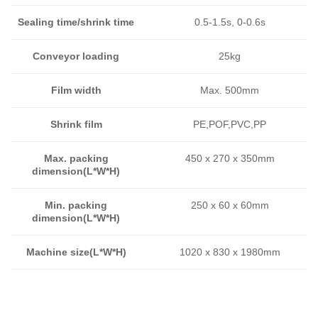
Sealing time/shrink time
0.5-1.5s, 0-0.6s
Conveyor loading
25kg
Film width
Max. 500mm
Shrink film
PE,POF,PVC,PP
Max. packing
450 x 270 x 350mm
dimension(L*W*H)
Min. packing
250 x 60 x 60mm
dimension(L*W*H)
Machine size(L*W*H)
1020 x 830 x 1980mm