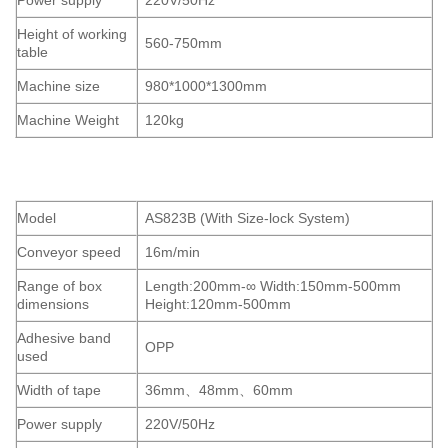
Power supply
220V/50Hz
Height of working
560-750mm
table
Machine size
980*1000*1300mm
Machine Weight
120kg
Model
AS823B (With Size-lock System)
Conveyor speed
16m/min
Range of box
Length:200mm-∞ Width:150mm-500mm
dimensions
Height:120mm-500mm
Adhesive band
OPP
used
Width of tape
36mm、48mm、60mm
Power supply
220V/50Hz