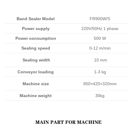
Band Sealer Model
FR900W/S
Power supply
220V/50Hz 1 phase
Power consumption
500 W
Sealing speed
0-12 m/min
Sealing width
10 mm
Conveyor loading
1-3 kg
Machine size
850×420×320mm
Machine weight
30kg