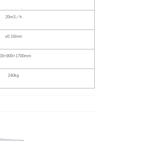
20m3／h
≤0.10mm
00×900×1700mm
240kg