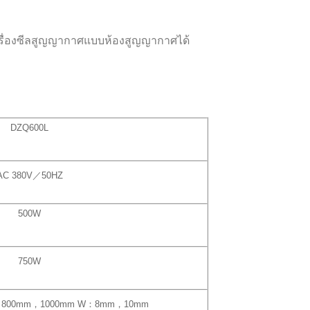
บเครื่องซีลสูญญากาศแบบห้องสูญญากาศได้
DZQ600L
AC 380V／50HZ
500W
750W
，800mm，1000mm W：8mm，10mm