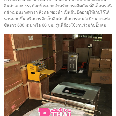
สินค้าและบรรจุภัณฑ์ เหมาะสำหรับการผลิตภัณฑ์อิเล็คทรอนิ
กส์ หมอนยางพารา สิ่งทอ ฟองน้ำ เป็นต้น ยืดอายุให้เก็บไว้ได้
นานมากขึ้น หรือการจัดเก็บสินค้าเพื่อการขนส่ง มีขนาดแท่ง
ซีลยาว 600 มม. หรือ 60 ซม. รุ่นนี้ต้องใช้งานร่วมกับปั๊มลม