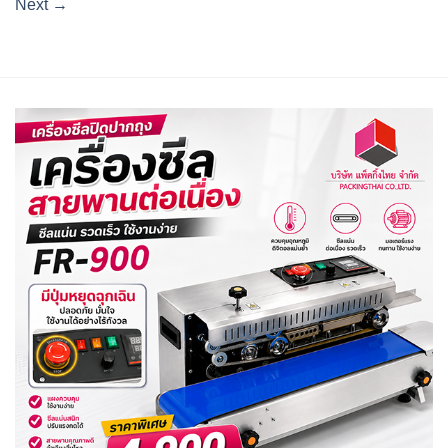
Next
→