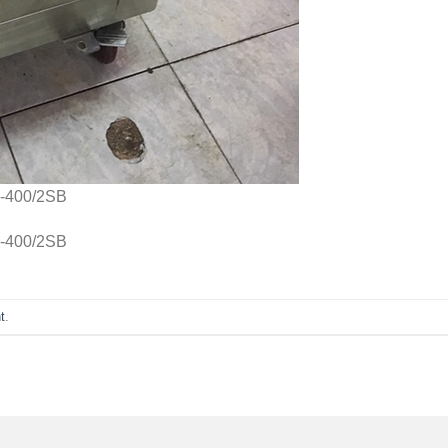
Z-400/2SB
Z-400/2SB
t
.