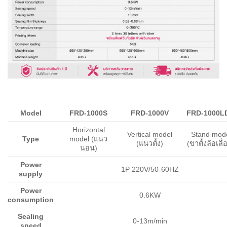
Model
FRD-1000S
FRD-1000V
FRD-1000L
Horizontal
Vertical model
Stand mod
Type
model (แนว
(แนวตั้ง)
(ขาตั้งล้อเลื่
นอน)
Power
1P 220V/50-60HZ
supply
Power
0.6KW
consumption
Sealing
0-13m/min
speed