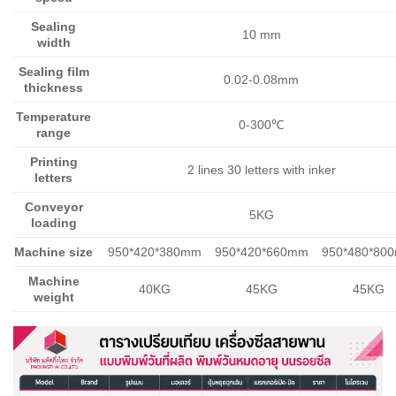
Sealing
10 mm
width
Sealing film
0.02-0.08mm
thickness
Temperature
0-300℃
range
Printing
2 lines 30 letters with inker
letters
Conveyor
5KG
loading
Machine size
950*420*380mm
950*420*660mm
950*480*80
Machine
40KG
45KG
45KG
weight