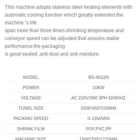
This machine adopts stainess steel heating elements with
automatic cooling function which greatly extended the
machine ‘s life
span more than three times.shrinking temperature and
conveyor speed can be adjusted that assures stable
performance.the packaging
is good sealed ,anti-dust and anti-moisture.
MODEL
BS-4522N
POWER
10KW
VOLTAGE
AC 220V/380 3PH 50/60HZ
TUNEL SIZE
1500*450*220MM
PACKING SPEED
0-15M/MIN
SHRINK FILM
POF,PVC,PP
MACHINE SIZE
1900*700*1270MM