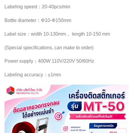
Labeling speed：20-40pcs/min
Bottle diameter：Φ10-Φ150mm
Label size：width 10-130mm， length 10-150 mm
(Special specifications, can make to order)
Power supply：400W 110V/220V 50/60Hz
Labeling accuracy：±1mm