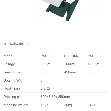
Specifications :
Model
PSF-350
PSF-450
PSF-650
voltage
500W
1000W
1200W
Sealing Length
350mm
450mm
650mm
Sealing Width
8mm
Heat Time
0.2-2s
Packing size
800×5 30x 250mm
Machine weight
18kg
20kg
24kg