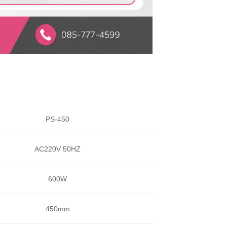
PS-450
AC220V 50HZ
600W
450mm