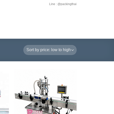
Line : @packingthai
 to
Add to
list
Wishlist