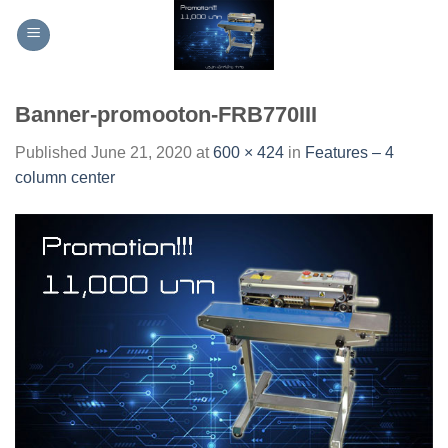
Skip
to
content
Banner-promooton-FRB770III
Published
June 21, 2020
at
600 × 424
in
Features – 4
column center