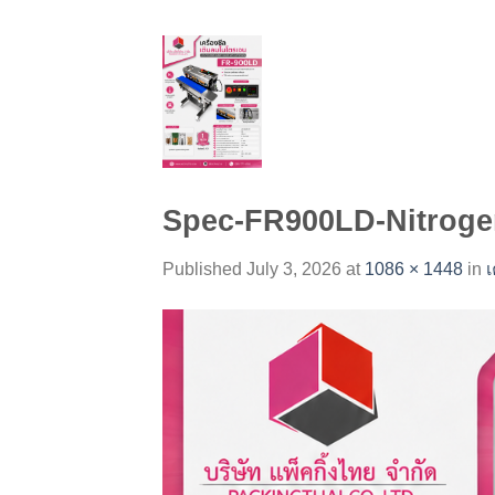
Skip
to
content
Spec-FR900LD-Nitroge
Published
July 3, 2026
at
1086 × 1448
in
เ