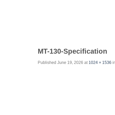
Skip
to
content
MT-130-Specification
Published
June 19, 2026
at
1024 × 1536
i