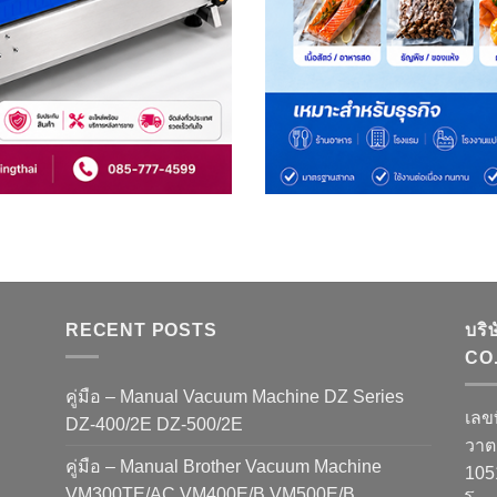
RECENT POSTS
บริ
CO.
คู่มือ – Manual Vacuum Machine DZ Series
เลข
DZ-400/2E DZ-500/2E
วาต
คู่มือ – Manual Brother Vacuum Machine
10
VM300TE/AC VM400E/B VM500E/B