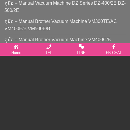
คู่มือ – Manual Vacuum Machine DZ Series DZ-400/2E DZ-
500/2E
คู่มือ – Manual Brother Vacuum Machine VM300TE/AC
VM400E/B VM500E/B
คู่มือ – Manual Brother Vacuum Machine VM400C/B
VM500C/B
Home
TEL
LINE
FB-CHAT
บริษัท แพ็คกิ้งไทย จำกัด : PACKINGTHAI CO.,LTD.
เลขที่ 8 ซอยไมตรีจิต 18 ถนนไมตรีจิต แขวงสามวาตะวันออก
เขตคลองสามวา กรุงเทพมหานคร 10510
โทรศัพท์ : 02-077-5234 , 02-103-6779 , 085-777-4599
โทร : 092-545-5235 โทร : 095-825-3620
Line ID : 0925455235 Line ID : 0958253620
Line : @packingthai
E-Mail : packingthai@gmail.com
We Chat : +66 817098967