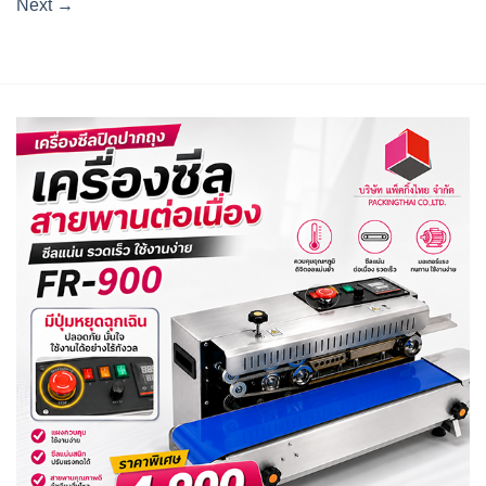
Next
→