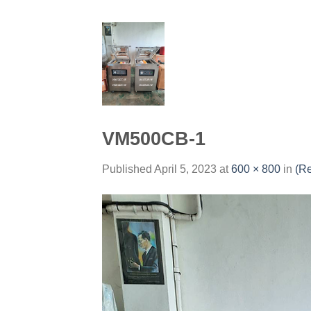
Skip
to
content
VM500CB-1
Published
April 5, 2023
at
600 × 800
in
(R