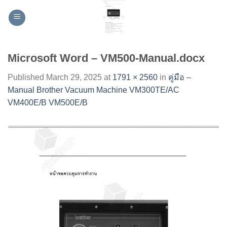
Skip
to
content
Microsoft Word – VM500-Manual.docx
Published
March 29, 2025
at
1791 × 2560
in
คู่มือ –
Manual Brother Vacuum Machine VM300TE/AC
VM400E/B VM500E/B